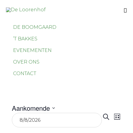
Sk
DE BOOMGAARD
to
co
’T BAKKES
EVENEMENTEN
OVER ONS
CONTACT
Aankomende
Even
Eve
Selecteer
Zoeken
Lijst
wee
een
Zoek
datum.
navi