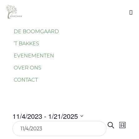
Sk
DE BOOMGAARD
to
co
’T BAKKES
EVENEMENTEN
OVER ONS
CONTACT
11/4/2023
 - 
1/21/2025
Even
Eve
Selecteer
Zoeken
Lijst
wee
een
Zoek
datum.
navi